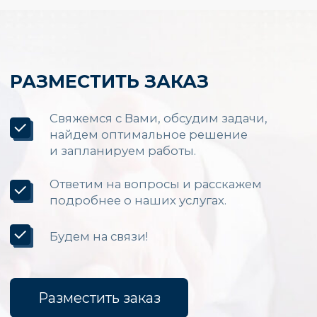
LED экранов по России
Каталог
Светодиодные экраны для помещений
Уличные светодиодные экраны
Светодиодные вывески
Бегущие строки
Светодиодные табло
Экраны для бюджетных организаций
Светодиодные экраны для сцены
«Опытный завод МЭИ»
ИНН
7722019652
ОГРНИП
1027700251644