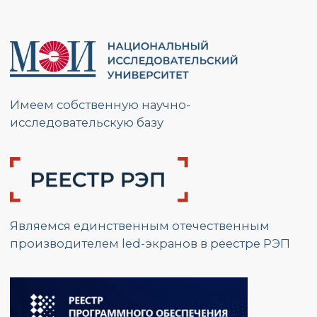
Адрес:
г. Москва, ул.
Красноказарменная, д.17 Г
График работы:
Пн. – Пт.: с 9:00 до 17:00
Номер телефона:
+7 (495) 139 80 19
E-mail:
partners@opzmeiled.ru