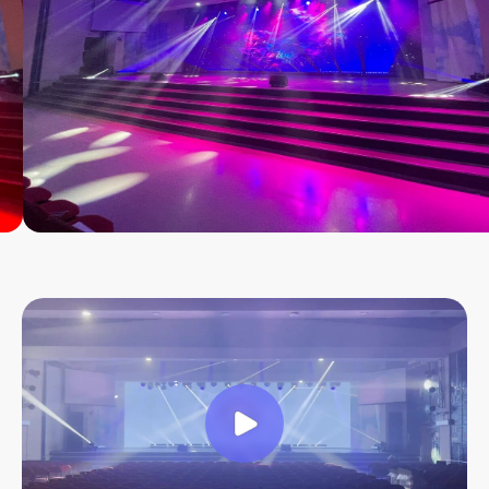
Являемся единственным отечественным
производителем led-экранов в реестре РЭП
Имеем собственное ПО, находящееся
в Реестре Российского Программного
Обеспечения
Наш эксклюзивный
Наш
дистрибьютор
сертифицированный
партнер