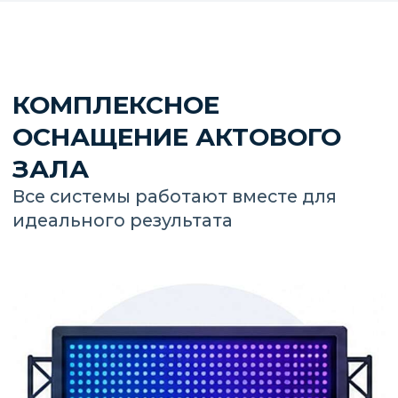
СИСТЕМА УПРАВЛЕНИЯ
Единое управление всеми системами
из одного интерфейса — просто и удобно.
ПОДБЕРЁМ ЭКРАН И
РАССЧИТАЕМ СТОИМОСТЬ
ПОД
ВАШ АКТОВЫЙ ЗАЛ
Подберём шаг пикселя и размер