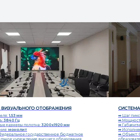
ИЗУАЛЬНОГО ОТОБРАЖЕНИЯ
я:
1.53 мм
840 Гц
 размеры полотна:
4480х2400 мм
:
монолит
едеральное государственное бюджетное
ное учреждение высшего образования