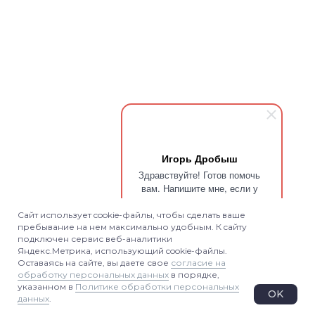
Игорь Дробыш
Здравствуйте! Готов помочь
вам. Напишите мне, если у
вас появятся вопросы.
Сайт использует cookie-файлы, чтобы сделать ваше
пребывание на нем максимально удобным. К cайту
подключен сервис веб-аналитики
Яндекс.Метрика, использующий cookie-файлы.
ЗАЧЕМ АКТОВОМУ ЗАЛУ
Оставаясь на сайте, вы даете свое
согласие на
СВЕТОДИОДНЫЙ ЭКРАН
обработку персональных данных
в порядке,
указанном в
Политике обработки персональных
Актовый зал — это пространство для
OK
данных
.
торжественных линеек, концертов,
конференций, защит и общих собраний.