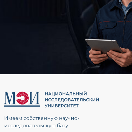
Имеем собственную научно-
исследовательскую базу
Являемся единственным отечественным
производителем led-экранов в реестре РЭП
Имеем собственное ПО, находящееся
в Реестре Российского Программного
Обеспечения