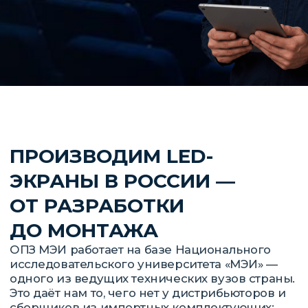
ОПЗ МЭИ работает на базе Национального
исследовательского университета «МЭИ» —
одного из ведущих технических вузов страны.
Это даёт нам то, чего нет у дистрибьюторов и
сборщиков из импортных комплектующих:
собственную научно-исследовательскую базу,
инженерные компетенции и полный
производственный цикл на территории
Российской Федерации.
Мы не перепродаём чужое оборудование. Мы
его проектируем, производим и
сопровождаем. Над каждым проектом
работает полная команда: конструкторы,
менеджеры по продукту, специалисты по
финансам, юристы и производственный
комплекс. Заказчик получает не «коробку», а
решение под конкретную задачу — актовый
зал, конференц-зал, спортивный объект, сцену
или уличный экран.