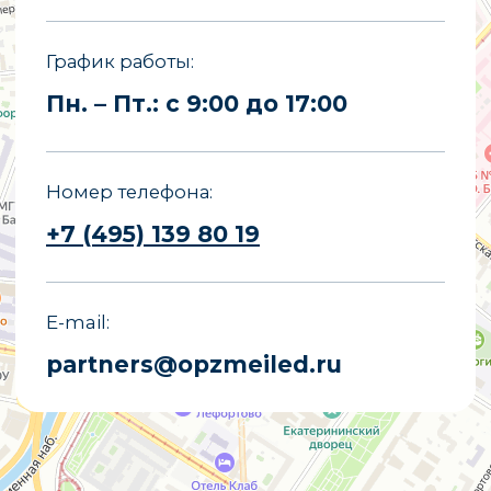
«Опытный завод МЭИ»
ИНН
7722019652
ОГРНИП
1027700251644
E-mail
partners@opzmeiled.ru
Все права защищены.
Копирование материалов сайта
запрещено.
Политика конфиденциальности
Политика обработки персональных
данных