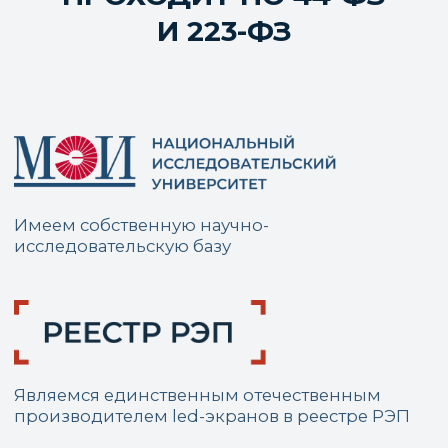
Наш эксклюзивный
Наш
дистрибьютор
сертифицированный
партнер
Адрес:
г. Москва, ул.
Красноказарменная, д.17 Г
График работы:
Пн. – Пт.: с 9:00 до 17:00
Номер телефона: