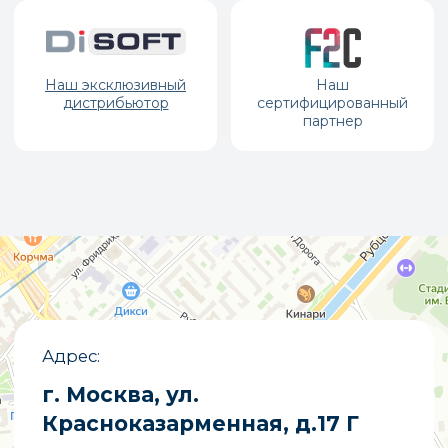
Производство и установка
LED экранов по России
Каталог
Светодиодные экраны для помещений
Уличные светодиодные экраны
Светодиодные вывески
Бегущие строки
Светодиодные табло
Экраны для бюджетных организаций
Светодиодные экраны для сцены