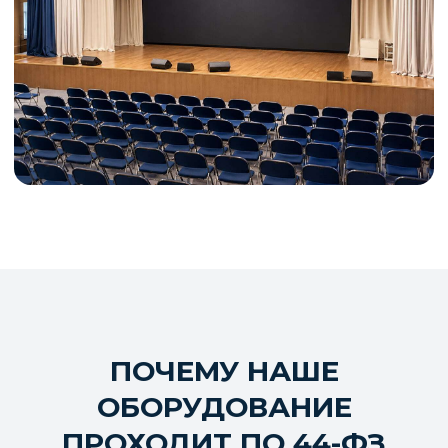
Являемся единственным отечественным
производителем led-экранов в реестре РЭП
Имеем собственное ПО, находящееся
в Реестре Российского Программного
Обеспечения
Для заказчиков по 44-ФЗ и 223-ФЗ это
означает прямое соответствие требованиям к
российскому происхождению оборудования и
ПО — без рисков на этапе обоснования
закупки.