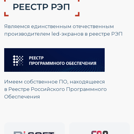
Адрес:
г. Москва, ул.
Красноказарменная, д.17 Г
График работы:
Пн. – Пт.: с 9:00 до 17:00
Номер телефона:
+7 (495) 139 80 19
E-mail:
partners@opzmeiled.ru