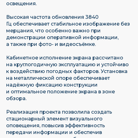
освещения.
Высокая частота обновления 3840
Гц обеспечивает стабильное изображение без
мерцания, что особенно важно при
демонстрации оперативной информации,
а также при фото- и видеосъёмке.
Кабинетное исполнение экрана рассчитано
на круглогодичную эксплуатацию и устойчиво
к воздействию погодных факторов. Установка
на металлической опоре обеспечивает
надёжную фиксацию конструкции
и оптимальное положение экрана в зоне
обзора.
Реализация проекта позволила создать
стационарный элемент визуального
Имеем собственную научно-
оповещения, повысив эффективность
исследовательскую базу
передачи информации и обеспечив