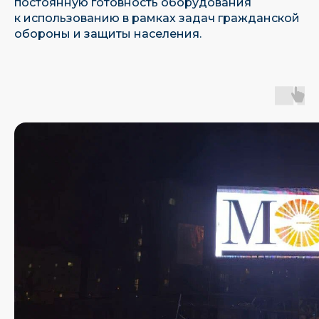
постоянную готовность оборудования
к использованию в рамках задач гражданской
обороны и защиты населения.
Являемся единственным отечественным
производителем led-экранов в реестре РЭП
Имеем собственное ПО, находящееся
в Реестре Российского Программного
Обеспечения
Наш эксклюзивный
Наш
дистрибьютор
сертифицированный
партнер