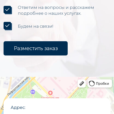
Каталог
Светодиодные экраны для помещений
Уличные светодиодные экраны
Светодиодные вывески
Бегущие строки
Светодиодные табло
Экраны для бюджетных организаций
Светодиодные экраны для сцены
«Опытный завод МЭИ»
ИНН
7722019652
ОГРНИП
1027700251644
E-mail