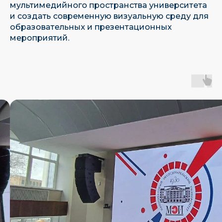
мультимедийного пространства университета
и создать современную визуальную среду для
образовательных и презентационных
мероприятий.
Являемся единственным отечественным
производителем led-экранов в реестре РЭП
Имеем собственное ПО, находящееся
в Реестре Российского Программного
Обеспечения
Наш эксклюзивный
Наш
дистрибьютор
сертифицированный
партнер