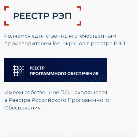
Адрес:
г. Москва, ул.
Красноказарменная, д.17 Г
График работы:
Пн. – Пт.: с 9:00 до 17:00
Номер телефона:
+7 (495) 139 80 19
E-mail:
partners@opzmeiled.ru