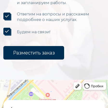
Каталог
Светодиодные экраны для помещений
Уличные светодиодные экраны
Светодиодные вывески
Бегущие строки
Светодиодные табло
Экраны для бюджетных организаций
Светодиодные экраны для сцены
«Опытный завод МЭИ»
ИНН
7722019652
ОГРНИП
1027700251644