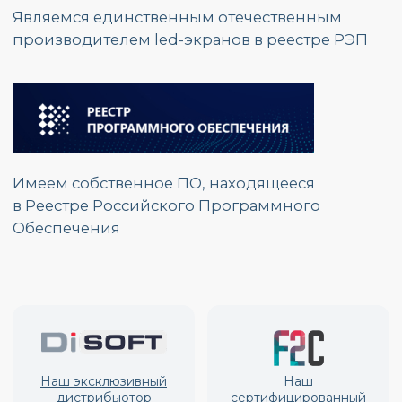
г. Москва, ул.
Красноказарменная, д.17 Г
График работы:
Пн. – Пт.: с 9:00 до 17:00
Номер телефона:
+7 (495) 139 80 19
E-mail:
partners@opzmeiled.ru