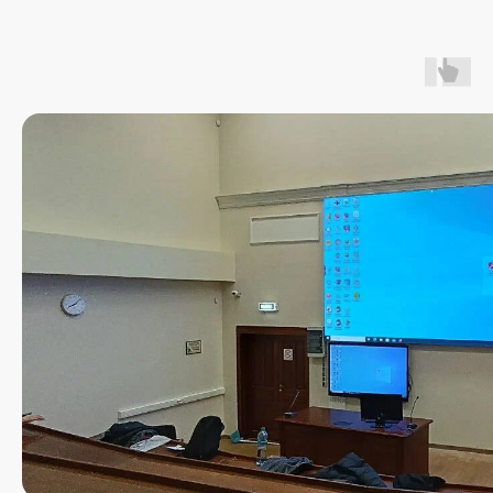
Являемся единственным отечественным
производителем led-экранов в реестре РЭП
Имеем собственное ПО, находящееся
в Реестре Российского Программного
Обеспечения
Наш эксклюзивный
Наш
дистрибьютор
сертифицированный
партнер