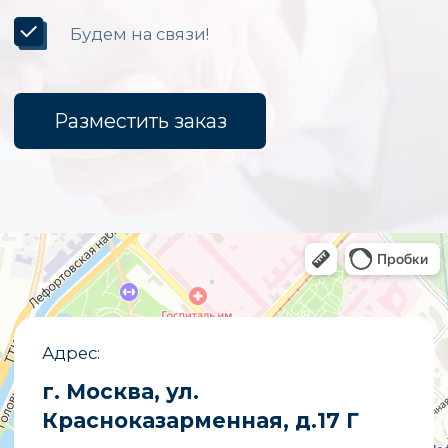
Светодиодные экраны для помещений
Уличные светодиодные экраны
Светодиодные вывески
Бегущие строки
Светодиодные табло
Экраны для бюджетных организаций
Светодиодные экраны для сцены
«Опытный завод МЭИ»
ИНН
7722019652
ОГРНИП
1027700251644
E-mail
partners@opzmeiled.ru