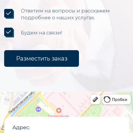
Каталог
Светодиодные экраны для помещений
Уличные светодиодные экраны
Светодиодные вывески
Бегущие строки
Светодиодные табло
Экраны для бюджетных организаций
Светодиодные экраны для сцены
«Опытный завод МЭИ»
ИНН
7722019652
ОГРНИП
1027700251644