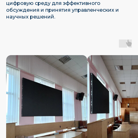
цифровую среду для эффективного
обсуждения и принятия управленческих и
научных решений.
Являемся единственным отечественным
производителем led-экранов в реестре РЭП
Имеем собственное ПО, находящееся
в Реестре Российского Программного
Обеспечения
Наш эксклюзивный
Наш
дистрибьютор
сертифицированный
партнер