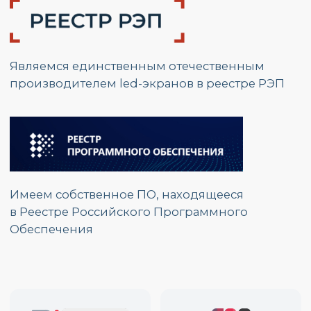
Адрес:
г. Москва, ул.
Красноказарменная, д.17 Г
График работы:
Пн. – Пт.: с 9:00 до 17:00
Номер телефона:
+7 (495) 139 80 19
E-mail:
partners@opzmeiled.ru