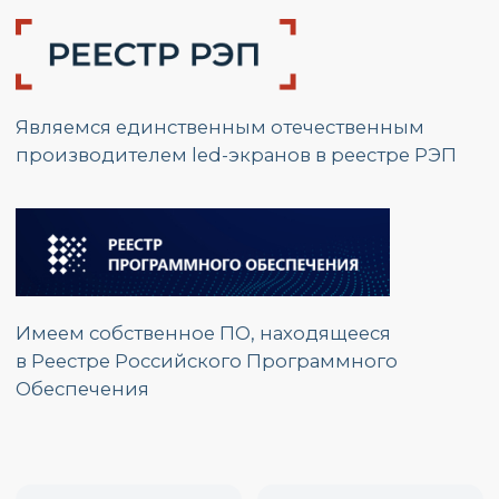
Адрес:
г. Москва, ул.
Красноказарменная, д.17 Г
График работы:
Пн. – Пт.: с 9:00 до 17:00
Номер телефона:
+7 (495) 139 80 19
E-mail:
partners@opzmeiled.ru