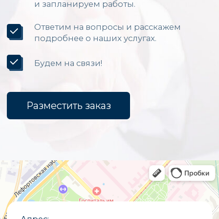
Каталог
Светодиодные экраны для помещений
Уличные светодиодные экраны
Светодиодные вывески
Бегущие строки
Светодиодные табло
Экраны для бюджетных организаций
Светодиодные экраны для сцены
«Опытный завод МЭИ»
ИНН
7722019652
ОГРНИП
1027700251644