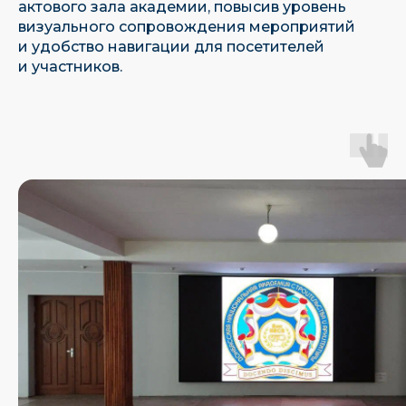
актового зала академии, повысив уровень
визуального сопровождения мероприятий
и удобство навигации для посетителей
и участников.
Являемся единственным отечественным
производителем led-экранов в реестре РЭП
Имеем собственное ПО, находящееся
в Реестре Российского Программного
Обеспечения
Наш эксклюзивный
Наш
дистрибьютор
сертифицированный
партнер