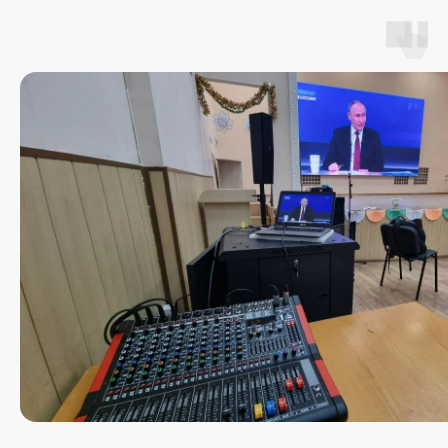
производителем led-экранов в реестре РЭП
Имеем собственное ПО, находящееся
в Реестре Российского Программного
Обеспечения
Наш эксклюзивный
Наш
дистрибьютор
сертифицированный
партнер