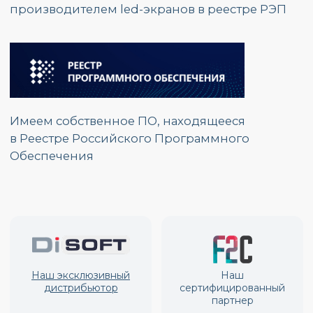
г. Москва, ул.
Красноказарменная, д.17 Г
График работы:
Пн. – Пт.: с 9:00 до 17:00
Номер телефона:
+7 (495) 139 80 19
E-mail:
partners@opzmeiled.ru