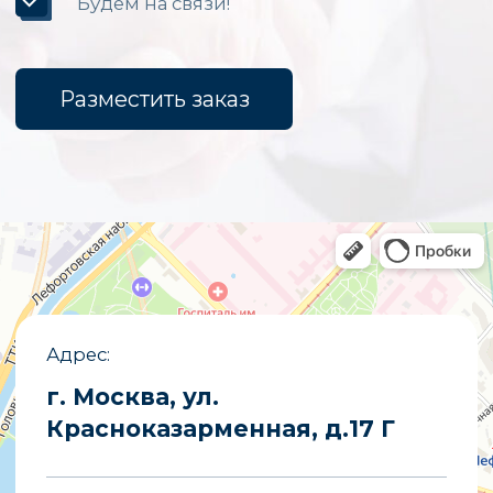
Уличные светодиодные экраны
Светодиодные вывески
Бегущие строки
Светодиодные табло
Экраны для бюджетных организаций
Светодиодные экраны для сцены
«Опытный завод МЭИ»
ИНН
7722019652
ОГРНИП
1027700251644
E-mail
partners@opzmeiled.ru
Все права защищены.