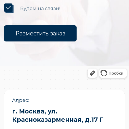
Светодиодные экраны для помещений
Уличные светодиодные экраны
Светодиодные вывески
Бегущие строки
Светодиодные табло
Экраны для бюджетных организаций
Светодиодные экраны для сцены
«Опытный завод МЭИ»
ИНН
7722019652
ОГРНИП
1027700251644
E-mail
partners@opzmeiled.ru