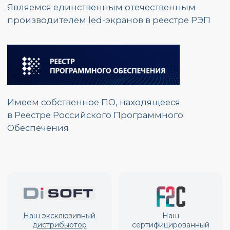
г. Москва, ул.
Красноказарменная, д.17 Г
График работы:
Пн. – Пт.: с 9:00 до 17:00
Номер телефона:
+7 (495) 139 80 19
E-mail:
partners@opzmeiled.ru