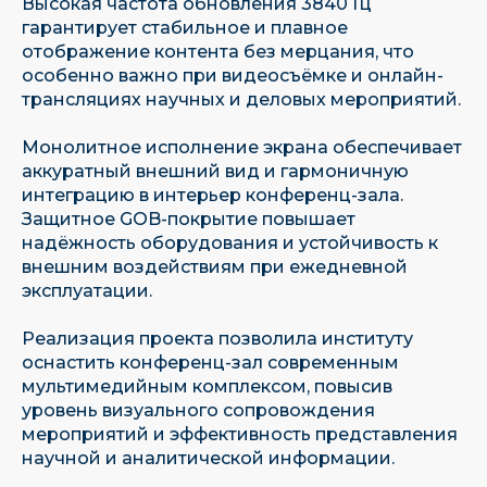
Высокая частота обновления 3840 Гц
гарантирует стабильное и плавное
отображение контента без мерцания, что
особенно важно при видеосъёмке и онлайн-
трансляциях научных и деловых мероприятий.
Монолитное исполнение экрана обеспечивает
аккуратный внешний вид и гармоничную
интеграцию в интерьер конференц-зала.
Защитное GOB-покрытие повышает
надёжность оборудования и устойчивость к
внешним воздействиям при ежедневной
эксплуатации.
Реализация проекта позволила институту
оснастить конференц-зал современным
Имеем собственную научно-
мультимедийным комплексом, повысив
исследовательскую базу
уровень визуального сопровождения
мероприятий и эффективность представления
научной и аналитической информации.