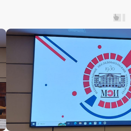
Являемся единственным отечественным
производителем led-экранов в реестре РЭП
Имеем собственное ПО, находящееся
в Реестре Российского Программного
Обеспечения
Наш эксклюзивный
Наш
дистрибьютор
сертифицированный
партнер