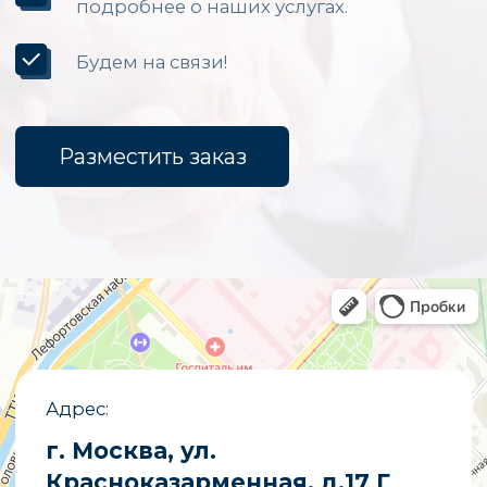
Светодиодные экраны для помещений
Уличные светодиодные экраны
Светодиодные вывески
Бегущие строки
Светодиодные табло
Экраны для бюджетных организаций
Светодиодные экраны для сцены
«Опытный завод МЭИ»
ИНН
7722019652
ОГРНИП
1027700251644
E-mail
partners@opzmeiled.ru