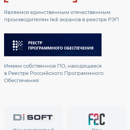
Адрес:
г. Москва, ул.
Красноказарменная, д.17 Г
График работы:
Пн. – Пт.: с 9:00 до 17:00
Номер телефона:
+7 (495) 139 80 19
E-mail:
partners@opzmeiled.ru