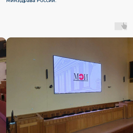
Минздрава России.
Являемся единственным отечественным
производителем led-экранов в реестре РЭП
Имеем собственное ПО, находящееся
в Реестре Российского Программного
Обеспечения
Наш эксклюзивный
Наш
дистрибьютор
сертифицированный
партнер