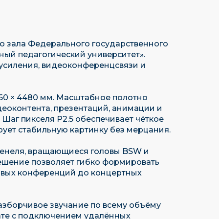
о зала Федерального государственного
ый педагогический университет».
оусиления, видеоконференцсвязи и
60 × 4480 мм. Масштабное полотно
еоконтента, презентаций, анимации и
аг пикселя P2.5 обеспечивает чёткое
рует стабильную картинку без мерцания.
ренеля, вращающиеся головы BSW и
решение позволяет гибко формировать
овых конференций до концертных
зборчивое звучание по всему объёму
ате с подключением удалённых