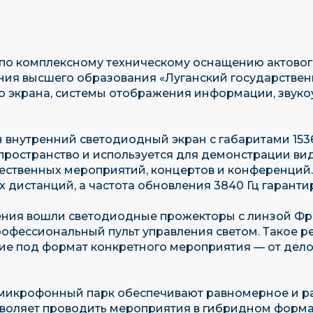
по комплексному техническому оснащению актовог
ия высшего образования «Луганский государственн
о экрана, системы отображения информации, звук
н внутренний светодиодный экран с габаритами 153
ространство и используется для демонстрации вид
твенных мероприятий, концертов и конференций. Ш
 дистанций, а частота обновления 3840 Гц гаранти
щения вошли светодиодные прожекторы с линзой Ф
рофессиональный пульт управления светом. Такое 
ние под формат конкретного мероприятия — от дел
микрофонный парк обеспечивают равномерное и ра
зволяет проводить мероприятия в гибридном форм