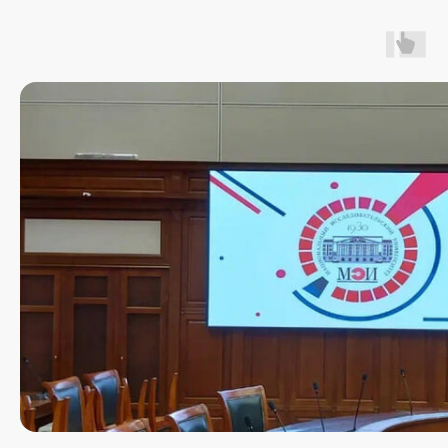
производителем led-экранов в реестре РЭП
Имеем собственное ПО, находящееся
в Реестре Российского Программного
Обеспечения
Наш эксклюзивный
Наш
дистрибьютор
сертифицированный
партнер