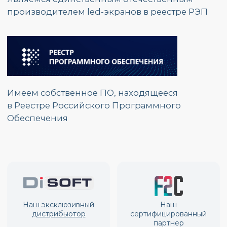
г. Москва, ул.
Красноказарменная, д.17 Г
График работы:
Пн. – Пт.: с 9:00 до 17:00
Номер телефона:
+7 (495) 139 80 19
E-mail:
partners@opzmeiled.ru