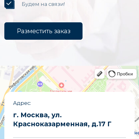
Уличные светодиодные экраны
Светодиодные вывески
Бегущие строки
Светодиодные табло
Экраны для бюджетных организаций
Светодиодные экраны для сцены
«Опытный завод МЭИ»
ИНН
7722019652
ОГРНИП
1027700251644
E-mail
partners@opzmeiled.ru